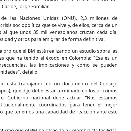
Caribe, Jorge Familiar.
 de las Naciones Unidas (ONU), 2,3 millones de
isis sociopolítica que se vive y, de ellos, cerca de un
ís al que unos 35 mil venezolanos cruzan cada día,
idad y otros para emigrar de forma definitiva.
aloró que el BM esté realizando un estudio sobre las
ales que ha tenido el éxodo en Colombia: "Ese es un
nsecuencias, las implicaciones y cómo se pueden
idades", detalló.
o está trabajando en un documento del Consejo
npes), que dijo debe estar terminado en los próximos
 el Gobierno nacional debe actuar: “Nos estamos
itucionalmente coordinados para tener el mejor
do que tenemos una capacidad de reacción ante este
irmó que el BM ha ofrecido a Colombia "la facilidad