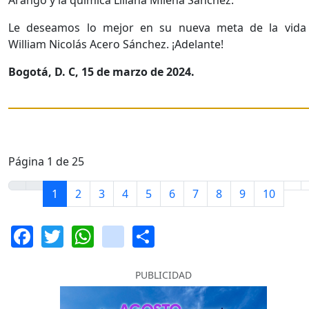
Le deseamos lo mejor en su nueva meta de la vida
William Nicolás Acero Sánchez. ¡Adelante!
Bogotá, D. C, 15 de marzo de 2024.
Página 1 de 25
1
2
3
4
5
6
7
8
9
10
Facebook
Twitter
WhatsApp
instagram
Share
PUBLICIDAD