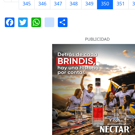
345
346
347
348
349
350
351
3
Facebook
Twitter
WhatsApp
instagram
Share
PUBLICIDAD