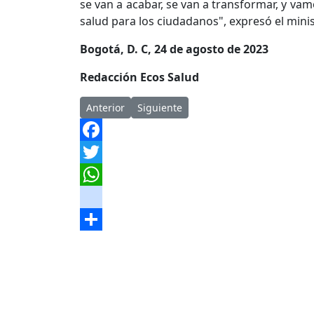
se van a acabar, se van a transformar, y vam
salud para los ciudadanos", expresó el minis
Bogotá, D. C, 24 de agosto de 2023
Redacción Ecos Salud
Artículo anterior: Exministros advierten colaps
Artículo siguiente: Escándalos no deb
Anterior
Siguiente
Facebook
Twitter
WhatsApp
instagram
Share