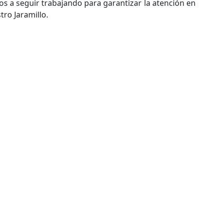
os a seguir trabajando para garantizar la atención en
tro Jaramillo.
o en sistema de salud por decisiones gubernamentales
en llevar al retiro de implantes mamarios