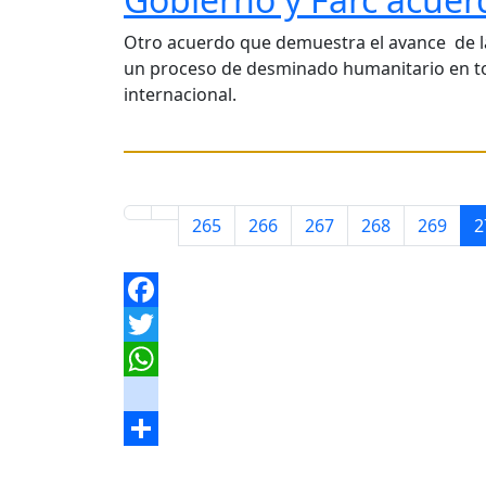
Otro acuerdo que demuestra el avance de las
un proceso de desminado humanitario en to
internacional.
265
266
267
268
269
2
Facebook
Twitter
WhatsApp
instagram
Share