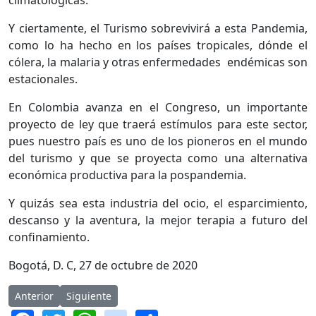
climatológicas.
Y ciertamente, el Turismo sobrevivirá a esta Pandemia,
como lo ha hecho en los países tropicales, dónde el
cólera, la malaria y otras enfermedades endémicas son
estacionales.
En Colombia avanza en el Congreso, un importante
proyecto de ley que traerá estímulos para este sector,
pues nuestro país es uno de los pioneros en el mundo
del turismo y que se proyecta como una alternativa
económica productiva para la pospandemia.
Y quizás sea esta industria del ocio, el esparcimiento,
descanso y la aventura, la mejor terapia a futuro del
confinamiento.
Bogotá, D. C, 27 de octubre de 2020
Artículo anterior: Congreso le abrió paso a la reactivación del t
Artículo siguiente: Colombia entra a coalición inte
Anterior
Siguiente