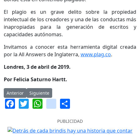
El plagio es un grave delito sobre la propiedad
intelectual de los creadores y una de las conductas más
inapropiadas para la generación de escritos y
capacidades autónomas.
Invitamos a conocer esta herramienta digital creada
por la All Answers de Inglaterra,
www.plag.co
.
Londres, 3 de abril de 2019.
Por Felicia Saturno Hartt.
Artículo anterior: Digitalizar o comprar más libros
Artículo siguiente: Twitter cumple 13 años
Anterior
Siguiente
Facebook
Twitter
WhatsApp
instagram
Share
PUBLICIDAD