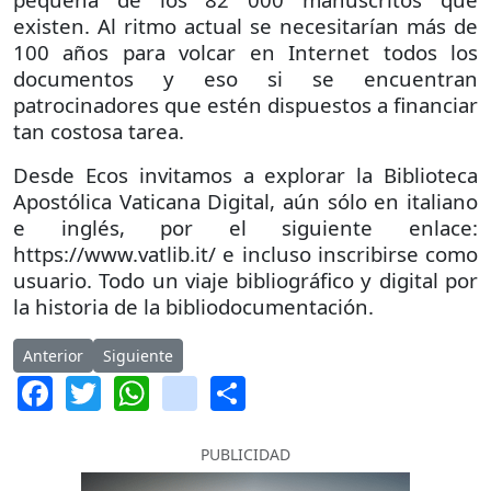
existen. Al ritmo actual se necesitarían más de
100 años para volcar en Internet todos los
documentos y eso si se encuentran
patrocinadores que estén dispuestos a financiar
tan costosa tarea.
Desde Ecos invitamos a explorar la Biblioteca
Apostólica Vaticana Digital, aún sólo en italiano
e inglés, por el siguiente enlace:
https://www.vatlib.it/ e incluso inscribirse como
usuario. Todo un viaje bibliográfico y digital por
la historia de la bibliodocumentación.
Artículo anterior: Los 20 Latinos más influyentes en la Tecnolog
Artículo siguiente: MinTic y Fao rumbo a la nueva Ec
Anterior
Siguiente
Facebook
Twitter
WhatsApp
instagram
Share
PUBLICIDAD