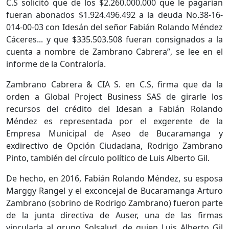
C.S solicitó que de los $2.260.000.000 que le pagarían
fueran abonados $1.924.496.492 a la deuda No.38-16-
014-00-03 con Idesán del señor Fabián Rolando Méndez
Cáceres... y que $335.503.508 fueran consignados a la
cuenta a nombre de Zambrano Cabrera”, se lee en el
informe de la Contraloría.
Zambrano Cabrera & CIA S. en C.S, firma que da la
orden a Global Project Business SAS de girarle los
recursos del crédito del Idesan a Fabián Rolando
Méndez es representada por el exgerente de la
Empresa Municipal de Aseo de Bucaramanga y
exdirectivo de Opción Ciudadana, Rodrigo Zambrano
Pinto, también del círculo político de Luis Alberto Gil.
De hecho, en 2016, Fabián Rolando Méndez, su esposa
Marggy Rangel y el exconcejal de Bucaramanga Arturo
Zambrano (sobrino de Rodrigo Zambrano) fueron parte
de la junta directiva de Auser, una de las firmas
vinculada al grupo Solsalud, de quien Luis Alberto Gil