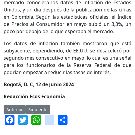
mercado conociera los datos de inflación de Estados
Unidos, y un día después de la publicación de las cifras
en Colombia. Según las estadísticas oficiales, el Índice
de Precios al Consumidor en mayo subió un 3,3%, un
poco por debajo de lo que esperaba el mercado.
Los datos de inflación también mostraron que está
subyacente, dependiendo, de EE.UU. se desaceleró por
segundo mes consecutivo en mayo, lo cual es una señal
para los funcionarios de la Reserva Federal de que
podrían empezar a reducir las tasas de interés.
Bogotá, D. C, 12 de junio 2024
Redacción Ecos Economía
Artículo anterior: Reforma laboral se salva y sigue su trámite
Artículo siguiente: Congreso aprueba en primer de
Anterior
Siguiente
Facebook
Twitter
WhatsApp
instagram
Share