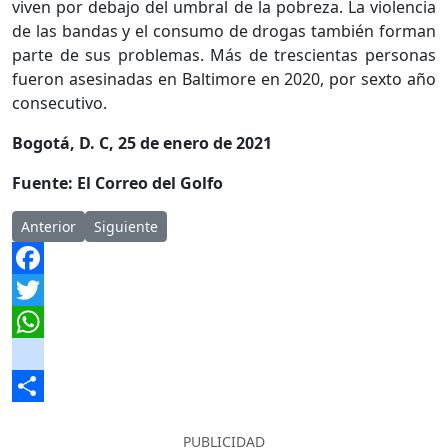
viven por debajo del umbral de la pobreza. La violencia
de las bandas y el consumo de drogas también forman
parte de sus problemas. Más de trescientas personas
fueron asesinadas en Baltimore en 2020, por sexto año
consecutivo.
Bogotá, D. C, 25 de enero de 2021
Fuente: El Correo del Golfo
Artículo anterior: Fuertes disturbios por toque de queda en Ho
Artículo siguiente: La última y desafortunada decis
Anterior
Siguiente
Facebook
Twitter
WhatsApp
instagram
Share
PUBLICIDAD