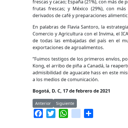
frescas y cacao; España (21%), con más de 
frutas frescas; y México (29%), con más
derivados de café y preparaciones alimentici
En palabras de Flavia Santoro, la estrategi
Comercio y Agricultura con el Invima, el IC
de todas las embajadas del país en el m
exportaciones de agroalimentos.
“Fuimos testigos de los primeros envíos, po
Kong, el arribo de piña a Canadá, la reapertu
admisibilidad de aguacate hass en este mi
a los medios de comunicación.
Bogotá, D. C, 17 de febrero de 2021
Artículo anterior: “A las flores en bici”, una ini
Artículo siguiente: 8,6 millones de eu
Anterior
Siguiente
Facebook
Twitter
WhatsApp
instagram
Share