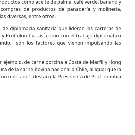
productos como aceite de palma, café verde, banano y
 compras de productos de panadería y molinería,
as diversas, entre otros.
a de diplomacia sanitaria que lideran las carteras de
A y ProColombia, así como con el trabajo diplomático
undo, son los factores que vienen impulsando las
r ejemplo, de carne porcina a Costa de Marfil y Hong
ra de la carne bovina nacional a Chile, al igual que la
smo mercado”, destacó la Presidenta de ProColombia
ciativa que promueve los derechos de las mujeres de la floricultura
ros destinó la UE para el acceso integral a la tierra en Colombia