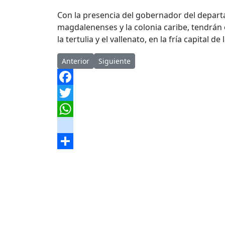
Con la presencia del gobernador del depart
magdalenenses y la colonia caribe, tendrán ot
la tertulia y el vallenato, en la fría capital d
Artículo anterior: El camino es no rendirse
Artículo siguiente: “El Culebro: La H
Anterior
Siguiente
Facebook
Twitter
WhatsApp
instagram
Share