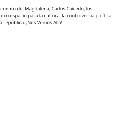
amento del Magdalena, Carlos Caicedo, los
ro espacio para la cultura, la controversia política,
e la república. ¡Nos Vemos Allá!
istoria de mi papá” en Coral Gables Miami