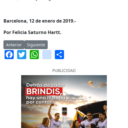
Barcelona, 12 de enero de 2019.-
Por Felicia Saturno Hartt.
Artículo anterior: Murió Director Editorial de Penguin Random
Artículo siguiente: Globos de Oro para Bohemian R
Anterior
Siguiente
Facebook
Twitter
WhatsApp
instagram
Share
PUBLICIDAD