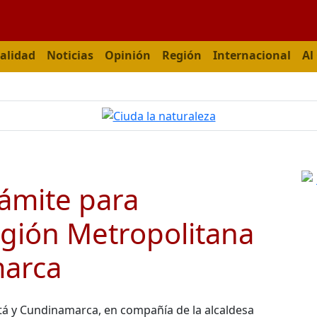
alidad
Noticias
Opinión
Región
Internacional
Al
rámite para
egión Metropolitana
arca