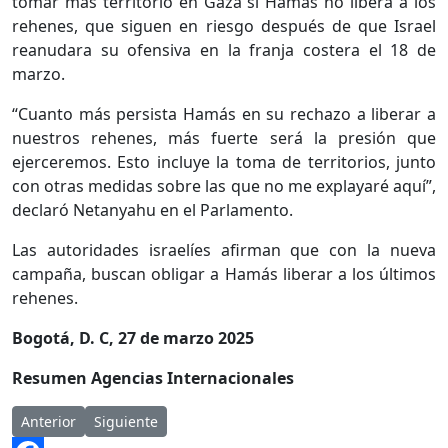
tomar más territorio en Gaza si Hamás no libera a los
rehenes, que siguen en riesgo después de que Israel
reanudara su ofensiva en la franja costera el 18 de
marzo.
“Cuanto más persista Hamás en su rechazo a liberar a
nuestros rehenes, más fuerte será la presión que
ejerceremos. Esto incluye la toma de territorios, junto
con otras medidas sobre las que no me explayaré aquí”,
declaró Netanyahu en el Parlamento.
Las autoridades israelíes afirman que con la nueva
campaña, buscan obligar a Hamás liberar a los últimos
rehenes.
Bogotá, D. C, 27 de marzo 2025
Resumen Agencias Internacionales
Artículo anterior: Congreso archiva de nuevo proyecto que regu
Artículo siguiente: Senadores piden ante CIDH medid
Anterior
Siguiente