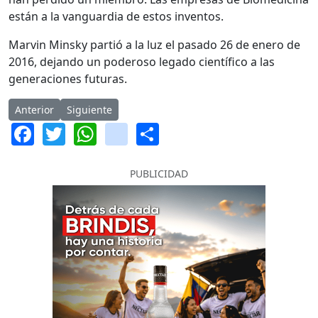
están a la vanguardia de estos inventos.
Marvin Minsky partió a la luz el pasado 26 de enero de
2016, dejando un poderoso legado científico a las
generaciones futuras.
Artículo anterior: Ettore Scola y las convicciones políticas
Artículo siguiente: Plan Paz Colombia
Anterior
Siguiente
Facebook
Twitter
WhatsApp
instagram
Share
PUBLICIDAD