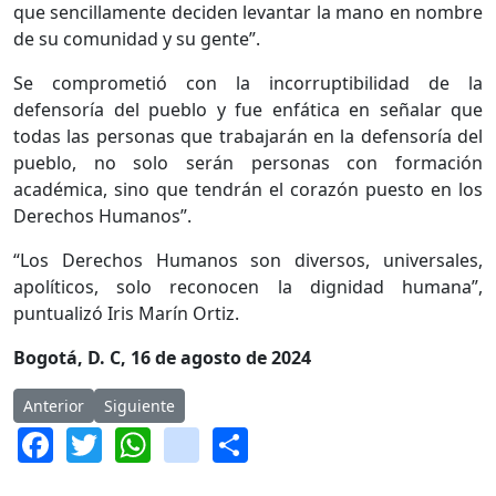
que sencillamente deciden levantar la mano en nombre
de su comunidad y su gente”.
Se comprometió con la incorruptibilidad de la
defensoría del pueblo y fue enfática en señalar que
todas las personas que trabajarán en la defensoría del
pueblo, no solo serán personas con formación
académica, sino que tendrán el corazón puesto en los
Derechos Humanos”.
“Los Derechos Humanos son diversos, universales,
apolíticos, solo reconocen la dignidad humana”,
puntualizó Iris Marín Ortiz.
Bogotá, D. C, 16 de agosto de 2024
Artículo anterior: Lo que le dijo Petro al posesionar a la defens
Artículo siguiente: Efraín Cepeda elegido como nue
Anterior
Siguiente
Facebook
Twitter
WhatsApp
instagram
Share