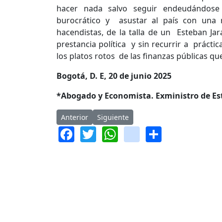
hacer nada salvo seguir endeudándose 
burocrático y asustar al país con una r
hacendistas, de la talla de un Esteban Jar
prestancia política y sin recurrir a prácti
los platos rotos de las finanzas públicas qu
Bogotá, D. E, 20 de junio 2025
*Abogado y Economista. Exministro de Es
Artículo anterior: Las uvas están verdes
Artículo siguiente: El silencio aterra
Anterior
Siguiente
Facebook
Twitter
WhatsApp
instagram
Share