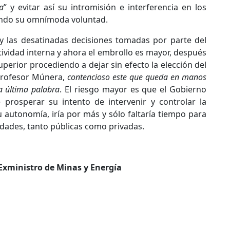
a
” y evitar así su intromisión e interferencia en los
endo su omnímoda voluntad.
 y las desatinadas decisiones tomadas por parte del
ividad interna y ahora el embrollo es mayor, después
erior procediendo a dejar sin efecto la elección del
 Profesor Múnera,
contencioso este que queda en manos
a última palabra
. El riesgo mayor es que el Gobierno
 prosperar su intento de intervenir y controlar la
u autonomía, iría por más y sólo faltaría tiempo para
idades, tanto públicas como privadas.
Exministro de Minas y Energía
ansformadora