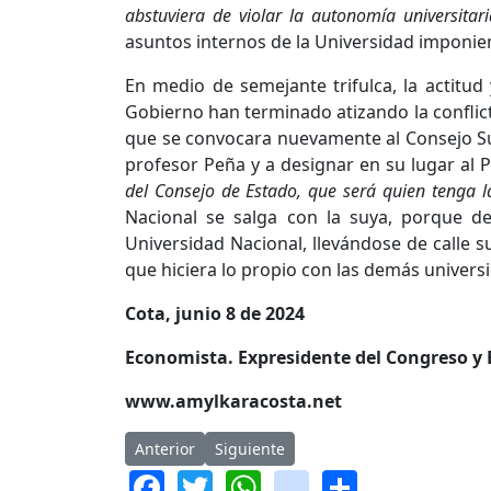
abstuviera de violar la autonomía universitari
asuntos internos de la Universidad imponi
En medio de semejante trifulca, la actitud
Gobierno han terminado atizando la conflict
que se convocara nuevamente al Consejo Sup
profesor Peña y a designar en su lugar al
del Consejo de Estado, que será quien tenga l
Nacional se salga con la suya, porque de
Universidad Nacional, llevándose de calle s
que hiciera lo propio con las demás univers
Cota, junio 8 de 2024
Economista. Expresidente del Congreso y 
www.amylkaracosta.net
Artículo anterior: Se especula mucho
Artículo siguiente: Una propuesta tr
Anterior
Siguiente
Facebook
Twitter
WhatsApp
instagram
Share