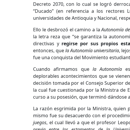
Decreto 2070, con lo cual se logró derro
“Ducado” (en referencia a los rectores
universidades de Antioquia y Nacional, resp
Ello le desbrozó el camino a la
Autonomía de 
la letra reza que “se garantiza la autonom
directivas y
regirse por sus propios est
entonces, que
la Autonomía universitaria
, lej
fue una conquista del Movimiento estudianti
Cuando afirmamos que
la Autonomía
est
deplorables acontecimientos que se vienen
decisión tomada por el Consejo Superior d
la cual fue cuestionada por la Ministra de
curso a su posesión, que terminó dándose a
La razón esgrimida por la Ministra, quien 
mismo fue su desacuerdo con el procedimi
juegos
, el cual llevó a que el profesor Le
previa
entre los estamentos de la Univers