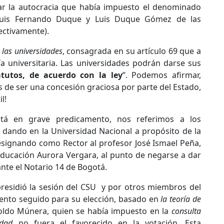
car la autocracia que había impuesto el denominado
 Luis Fernando Duque y Luis Duque Gómez de las
ectivamente).
las universidades
, consagrada en su artículo 69 que a
ía universitaria. Las universidades podrán darse sus
atutos, de acuerdo con la ley
”. Podemos afirmar,
os de ser una concesión graciosa por parte del Estado,
l!
á en grave predicamento, nos referimos a los
 dando en la Universidad Nacional a propósito de la
esignando como Rector al profesor José Ismael Peña,
 Educación Aurora Vergara, al punto de negarse a dar
nte el Notario 14 de Bogotá.
presidió la sesión del CSU y por otros miembros del
ento seguido para su elección, basado en
la teoría de
opoldo Múnera, quien se había impuesto en la
consulta
idad
no fuera el favorecido en la votación. Esta