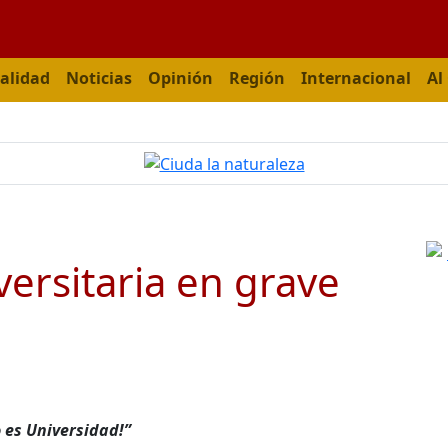
alidad
Noticias
Opinión
Región
Internacional
Al
ersitaria en grave
 es Universidad!”