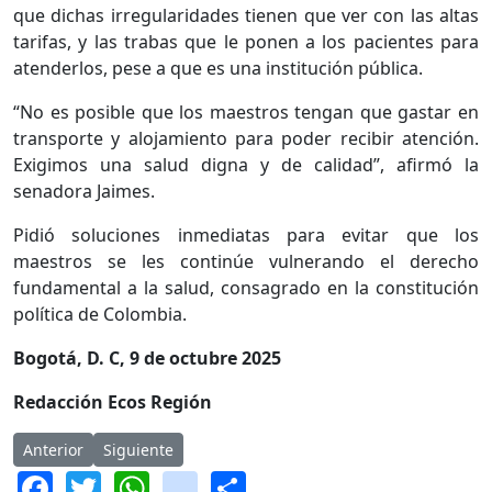
que dichas irregularidades tienen que ver con las altas
tarifas, y las trabas que le ponen a los pacientes para
atenderlos, pese a que es una institución pública.
“No es posible que los maestros tengan que gastar en
transporte y alojamiento para poder recibir atención.
Exigimos una salud digna y de calidad”, afirmó la
senadora Jaimes.
Pidió soluciones inmediatas para evitar que los
maestros se les continúe vulnerando el derecho
fundamental a la salud, consagrado en la constitución
política de Colombia.
Bogotá, D. C, 9 de octubre 2025
Redacción Ecos Región
Artículo anterior: Mesada 14 para docentes avanza en el Congr
Artículo siguiente: Canciller colombiana renuncia a
Anterior
Siguiente
Facebook
Twitter
WhatsApp
instagram
Share