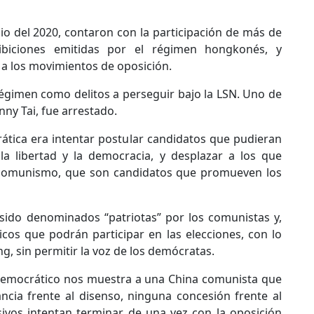
nio del 2020, contaron con la participación de más de
ibiciones emitidas por el régimen hongkonés, y
 a los movimientos de oposición.
 régimen como delitos a perseguir bajo la LSN. Uno de
nny Tai, fue arrestado.
rática era intentar postular candidatos que pudieran
la libertad y la democracia, y desplazar a los que
l comunismo, que son candidatos que promueven los
 sido denominados “patriotas” por los comunistas y,
nicos que podrán participar en las elecciones, con lo
g, sin permitir la voz de los demócratas.
o democrático nos muestra a una China comunista que
ancia frente al disenso, ninguna concesión frente al
sivos intentan terminar de una vez con la oposición