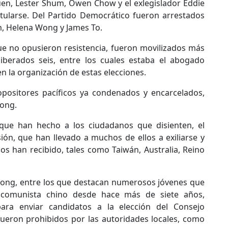
 Yuen, Lester Shum, Owen Chow y el exlegislador Eddie
stularse. Del Partido Democrático fueron arrestados
m, Helena Wong y James To.
ue no opusieron resistencia, fueron movilizados más
liberados seis, entre los cuales estaba el abogado
 la organización de estas elecciones.
opositores pacíficos ya condenados y encarcelados,
Wong.
que han hecho a los ciudadanos que disienten, el
n, que han llevado a muchos de ellos a exiliarse y
os han recibido, tales como Taiwán, Australia, Reino
Kong, entre los que destacan numerosos jóvenes que
 comunista chino desde hace más de siete años,
ara enviar candidatos a la elección del Consejo
fueron prohibidos por las autoridades locales, como