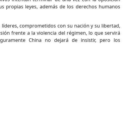
us propias leyes, además de los derechos humanos
 líderes, comprometidos con su nación y su libertad,
ión frente a la violencia del régimen, lo que servirá
uramente China no dejará de insistir, pero los
exos con China y ampliarlos con Taiwán
a en Francia contra Sarkozy