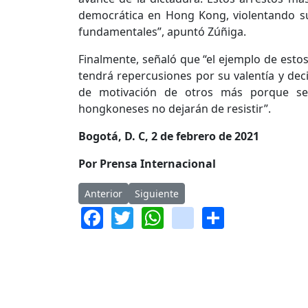
democrática en Hong Kong, violentando s
fundamentales”, apuntó Zúñiga.
Finalmente, señaló que “el ejemplo de estos
tendrá repercusiones por su valentía y decis
de motivación de otros más porque seg
hongkoneses no dejarán de resistir”.
Bogotá, D. C, 2 de febrero de 2021
Por Prensa Internacional
Artículo anterior: Lituania considera revaluar n
Artículo siguiente: Sentencia históric
Anterior
Siguiente
Facebook
Twitter
WhatsApp
instagram
Share