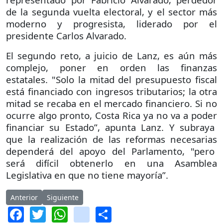
de la segunda vuelta electoral, y el sector más
moderno y progresista, liderado por el
presidente Carlos Alvarado.
El segundo reto, a juicio de Lanz, es aún más
complejo, poner en orden las finanzas
estatales. "Solo la mitad del presupuesto fiscal
está financiado con ingresos tributarios; la otra
mitad se recaba en el mercado financiero. Si no
ocurre algo pronto, Costa Rica ya no va a poder
financiar su Estado”, apunta Lanz. Y subraya
que la realización de las reformas necesarias
dependerá del apoyo del Parlamento, "pero
será difícil obtenerlo en una Asamblea
Legislativa en que no tiene mayoría”.
Artículo anterior: Trump y Kim se reunirán en Singapur
Artículo siguiente: Récord de incautaciones de coca
Anterior
Siguiente
Facebook
Twitter
WhatsApp
instagram
Share