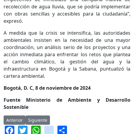
recolección de agua lluvia, que se podría implementar
con obras sencillas y accesibles para la ciudadanía”,
expresó.
A medida que la crisis se intensifica, las autoridades
ambientales insisten en la necesidad de una mayor
coordinación, un análisis serio de los proyectos y una
acción inmediata para enfrentar los retos que plantea
el cambio climático, la gestión del agua y la
infraestructura en Bogotá y la Sabana, puntualizó la
cartera ambiental.
Bogotá, D. C, 8 de noviembre de 2024
Fuente Ministerio de Ambiente y Desarrollo
Sostenible
Artículo anterior: Racionamiento de agua en Bogotá continuará
Artículo siguiente: Concejo de Bogotá inicia trámit
Anterior
Siguiente
Facebook
Twitter
WhatsApp
instagram
Share