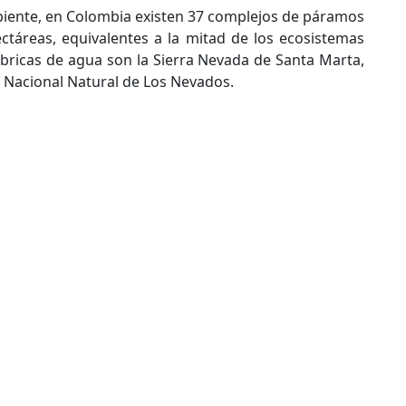
biente, en Colombia existen 37 complejos de páramos
ctáreas, equivalentes a la mitad de los ecosistemas
ricas de agua son la Sierra Nevada de Santa Marta,
e Nacional Natural de Los Nevados.
guimiento por la defensa del Páramo de Santurbán