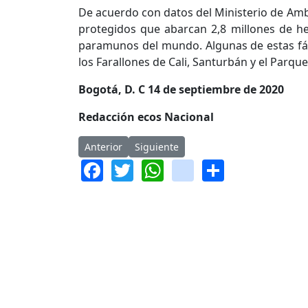
De acuerdo con datos del Ministerio de Am
protegidos que abarcan 2,8 millones de he
paramunos del mundo. Algunas de estas fáb
los Farallones de Cali, Santurbán y el Parqu
Bogotá, D. C 14 de septiembre de 2020
Redacción ecos Nacional
Artículo anterior: El agua no tiene color político
Artículo siguiente: Senado inició se
Anterior
Siguiente
Facebook
Twitter
WhatsApp
instagram
Share