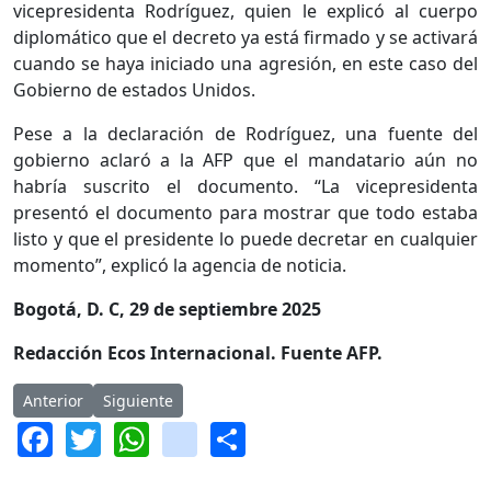
vicepresidenta Rodríguez, quien le explicó al cuerpo
diplomático que el decreto ya está firmado y se activará
cuando se haya iniciado una agresión, en este caso del
Gobierno de estados Unidos.
Pese a la declaración de Rodríguez, una fuente del
gobierno aclaró a la AFP que el mandatario aún no
habría suscrito el documento. “La vicepresidenta
presentó el documento para mostrar que todo estaba
listo y que el presidente lo puede decretar en cualquier
momento”, explicó la agencia de noticia.
Bogotá, D. C, 29 de septiembre 2025
Redacción Ecos Internacional. Fuente AFP.
Artículo anterior: Directora del DAPRE se queda sin visa a E.E. U
Artículo siguiente: E.E. U.U marca distancia diplomá
Anterior
Siguiente
Facebook
Twitter
WhatsApp
instagram
Share