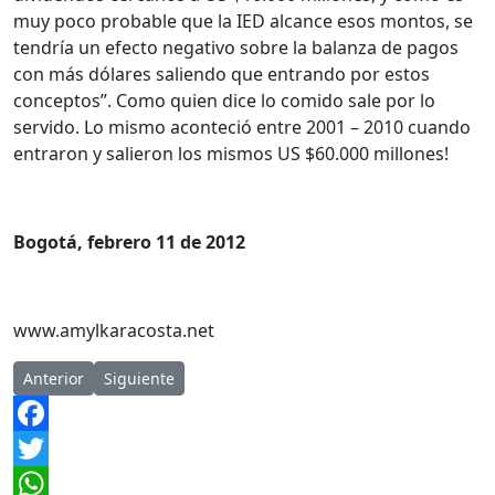
muy poco probable que la IED alcance esos montos, se
tendría un efecto negativo sobre la balanza de pagos
con más dólares saliendo que entrando por estos
conceptos”. Como quien dice lo comido sale por lo
servido. Lo mismo aconteció entre 2001 – 2010 cuando
entraron y salieron los mismos US $60.000 millones!
Bogotá, febrero 11 de 2012
www.amylkaracosta.net
Artículo anterior: En Defensa de la Justicia
Artículo siguiente: Coherencia, Señores
Anterior
Siguiente
Facebook
Twitter