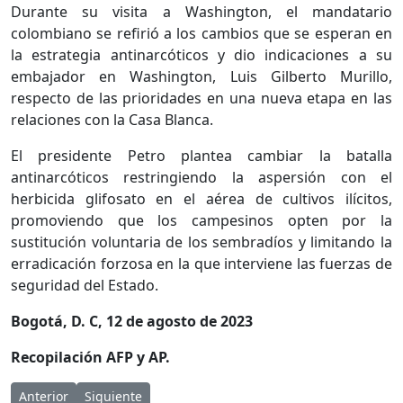
Durante su visita a Washington, el mandatario
colombiano se refirió a los cambios que se esperan en
la estrategia antinarcóticos y dio indicaciones a su
embajador en Washington, Luis Gilberto Murillo,
respecto de las prioridades en una nueva etapa en las
relaciones con la Casa Blanca.
El presidente Petro plantea cambiar la batalla
antinarcóticos restringiendo la aspersión con el
herbicida glifosato en el aérea de cultivos ilícitos,
promoviendo que los campesinos opten por la
sustitución voluntaria de los sembradíos y limitando la
erradicación forzosa en la que interviene las fuerzas de
seguridad del Estado.
Bogotá, D. C, 12 de agosto de 2023
Recopilación AFP y AP.
Artículo anterior: EEUU, Japón y Corea del Sur refuerzan cooper
Artículo siguiente: Conservadores ganan en España p
Anterior
Siguiente