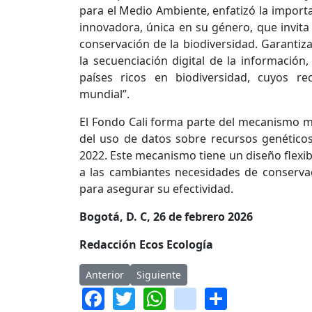
para el Medio Ambiente, enfatizó la importanc
innovadora, única en su género, que invita 
conservación de la biodiversidad. Garantiza
la secuenciación digital de la informació
países ricos en biodiversidad, cuyos re
mundial”.
El Fondo Cali forma parte del mecanismo mult
del uso de datos sobre recursos genético
2022. Este mecanismo tiene un diseño flexib
a las cambiantes necesidades de conservac
para asegurar su efectividad.
Bogotá, D. C, 26 de febrero 2026
Redacción Ecos Ecología
Artículo anterior: Innovación colombiana ganad
Artículo siguiente: Indígenas de la A
Anterior
Siguiente
Facebook
Twitter
WhatsApp
instagram
Share