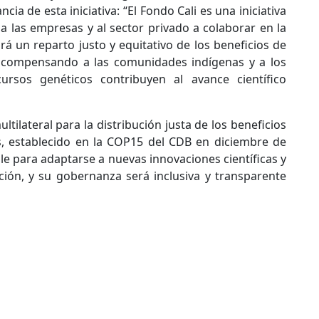
ia de esta iniciativa: “El Fondo Cali es una iniciativa
a las empresas y al sector privado a colaborar en la
rá un reparto justo y equitativo de los beneficios de
n, compensando a las comunidades indígenas y a los
cursos genéticos contribuyen al avance científico
ilateral para la distribución justa de los beneficios
s, establecido en la COP15 del CDB en diciembre de
le para adaptarse a nuevas innovaciones científicas y
ión, y su gobernanza será inclusiva y transparente
ora para salvar páramos
mazonía recibirán $28.000 millones